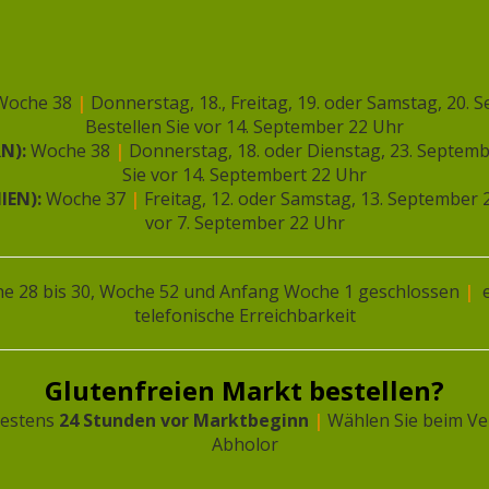
Woche 38
|
Donnerstag, 18., Freitag, 19. oder Samstag, 20.
Bestellen Sie vor 14. September 22 Uhr
RN):
Woche 38
|
Donnerstag, 18. oder Dienstag, 23. Septem
Sie vor 14. Septembert 22 Uhr
IEN):
Woche 37
|
Freitag, 12. oder Samstag, 13. September
vor 7. September 22 Uhr
eite Chance –
e 28 bis 30, Woche 52 und Anfang Woche 1 geschlossen
|
e
ten
telefonische Erreichbarkeit
rsprünglicher
Aktueller
€
2,16
reis
Preis
Glutenfreien Markt bestellen?
ar:
ist:
rlesen
testens
24 Stunden vor Marktbeginn
|
Wählen Sie beim Ve
4,31
€2,16.
Abholor