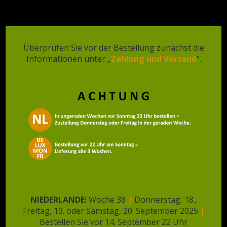
Röstzwiebeln | 180
❄️ Veldt’s Glutenfreie
Überprüfen Sie vor der Bestellung zunächst die
Gramme
Pfannkuchen | 5x 100
Informationen unter „
Zahlung und Versand
“.
Gramm
€
3,26
€
7,43
In den Warenkorb
In den Warenkorb
NIEDERLANDE:
Woche 38
|
Donnerstag, 18.,
Freitag, 19. oder Samstag, 20. September 2025
|
Bestellen Sie vor 14. September 22 Uhr