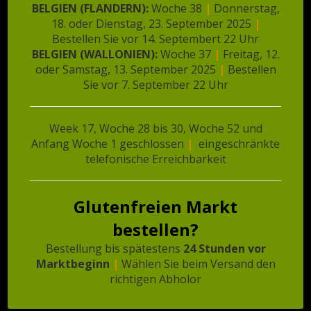
BELGIEN (FLANDERN):
Woche 38
|
Donnerstag,
18. oder Dienstag, 23. September 2025
|
❄️ Veldt’s Glutenfreie
Bestellen Sie vor 14. Septembert 22 Uhr
Poffertjes (138 Gramm)
BELGIEN (WALLONIEN):
Woche 37
|
Freitag, 12.
oder Samstag, 13. September 2025
|
Bestellen
€
2,86
Sie vor 7. September 22 Uhr
In den Warenkorb
Week 17, Woche 28 bis 30, Woche 52 und
Anfang Woche 1 geschlossen
|
eingeschränkte
telefonische Erreichbarkeit
Glutenfreien Markt
Melden Sie sich für den Newsletter
bestellen?
an
Bestellung bis spätestens
24 Stunden vor
Marktbeginn
|
Wählen Sie beim Versand den
E-Mail-Adresse
*
richtigen Abholor