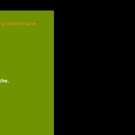
ng und Versand
“.
nd
*
Herhaal
e-
mailadres