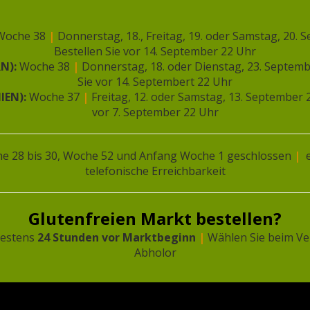
Woche 38
|
Donnerstag, 18., Freitag, 19. oder Samstag, 20.
Bestellen Sie vor 14. September 22 Uhr
RN):
Woche 38
|
Donnerstag, 18. oder Dienstag, 23. Septem
Sie vor 14. Septembert 22 Uhr
IEN):
Woche 37
|
Freitag, 12. oder Samstag, 13. September
vor 7. September 22 Uhr
ben wij minimaal nodig, om u zo goed mogelij
ere doeleinden. Lees hier ons privacybeleid.
e 28 bis 30, Woche 52 und Anfang Woche 1 geschlossen
|
e
telefonische Erreichbarkeit
Glutenfreien Markt bestellen?
testens
24 Stunden vor Marktbeginn
|
Wählen Sie beim Ve
Abholor