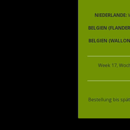
Bericht
*
NIEDERLANDE:
BELGIEN (FLANDE
BELGIEN (WALLON
De met een * gemarkeerde velden heb
uw gegevens niet ongevraagd voor and
Week 17, Woch
VERSTUREN
Bestellung bis spä