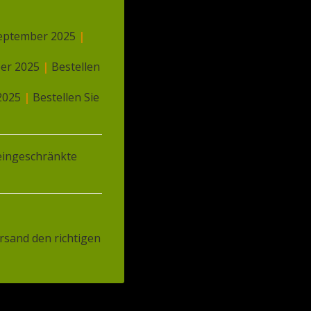
 September 2025
|
ber 2025
|
Bestellen
 2025
|
Bestellen Sie
k te kunnen helpen. Wij gebruiken
ingeschränkte
rsand den richtigen