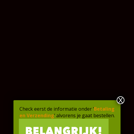
Bedrijf
Bedrijf
Voornaam
*
Achternaam
*
Straat
+
Huisnummer
*
Postcode
Plaats
X
Check eerst de informatie onder ‘
Betaling
en Verzending
‘ alvorens je gaat bestellen.
Land
*
E-