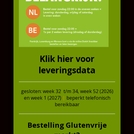
E-
mai
mailadres
*
Her
e-
mai
(Mobiele)
telefoonnummer
*
Klik hier voor
Telefoonnummer
leveringsdata
Onderwerp
*
gesloten: week 32 t/m 34, week 52 (2026)
en week 1 (2027)
|
beperkt telefonisch
Bericht
*
bereikbaar
Bestelling Glutenvrije
De met een * gemarkeerde velden hebben wij