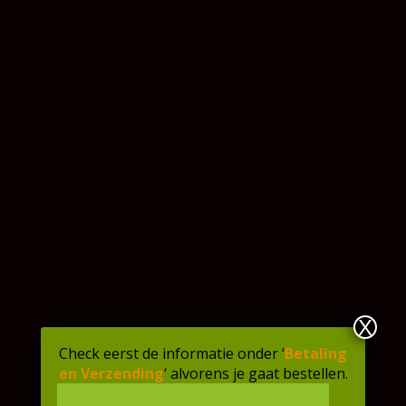
Het kleine broertje van de kroket is een graag
geziene gast op menig feestje. Niet zonder reden,
want vanwege z’n omvang is de bitterbal een
toegankelijk tussendoortje.
VA Foods levert 2 varianten roux in het welbekende
krokante jasje:
Rundvleesbitterbal, 9 x 25 gram.
Groentebitterbal
(vegetarisch / veganistisch), 9
x 25 gram.
Op voorraad
Aantal
In winkelmand
X
Check eerst de informatie onder ‘
Betaling
en Verzending
‘ alvorens je gaat bestellen.
Artikelnummer:
8718836440014