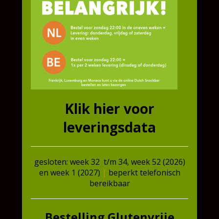
Extra informatie
Bereidingstijden
Extra bereidingsinformatie
Ingrediënten
Voedingswaarden
Allergenen
Extra informatie
Klik hier voor
leveringsdata
Gewicht
,225 kg
gesloten: week 32 t/m 34, week 52 (2026)
en week 1 (2027)
|
beperkt telefonisch
Gerelateerde producten
bereikbaar
Bestelling Glutenvrije