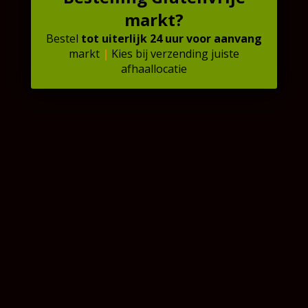
markt?
Bestel
tot uiterlijk 24 uur
voor
aanvang
markt
|
Kies bij verzending juiste
afhaallocatie
❄️ Kipnuggets | 1x 250
❄️ Groente Kroketten |
Gram
4 Stuks
€
5,32
€
6,15
In winkelmand
In winkelmand