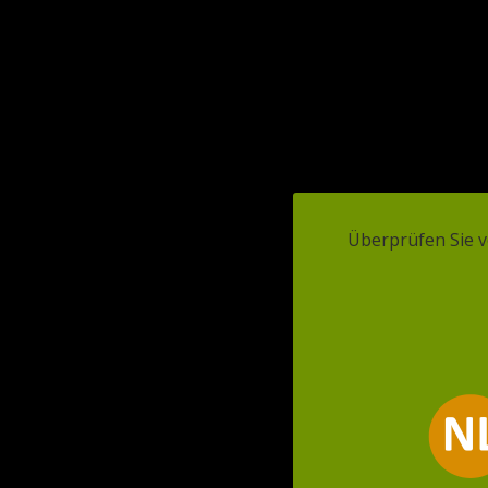
WEBSHOP
ANGEBOTE
FAQ
Überprüfen Sie v
Melden Sie sich für
Haben 
den Newsletter an
Hab
E-Mail-Adresse
*
Sicher
Br