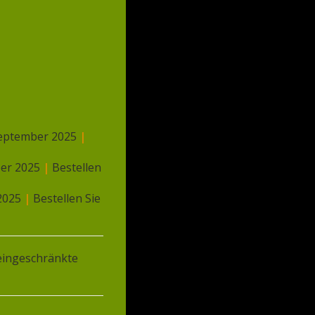
 Fleisch halal.
 September 2025
|
ber 2025
|
Bestellen
 2025
|
Bestellen Sie
Food Specialties
Netherlands
Postbus 59270
ingeschränkte
1040KG Amsterdam, Niederlande
T
:
+31 (0)85 7607100
W
:
www.foodspecialties.eu