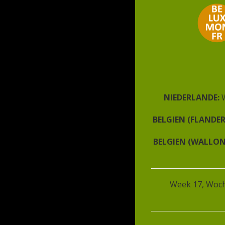
Vorname
*
Sc
Fr
C
Nachname
*
Darübe
NIEDERLANDE:
BELGIEN (FLANDE
BELGIEN (WALLON
Melden Sie sich für den
Newsletter an
E-Mail-Adresse
*
Week 17, Woch