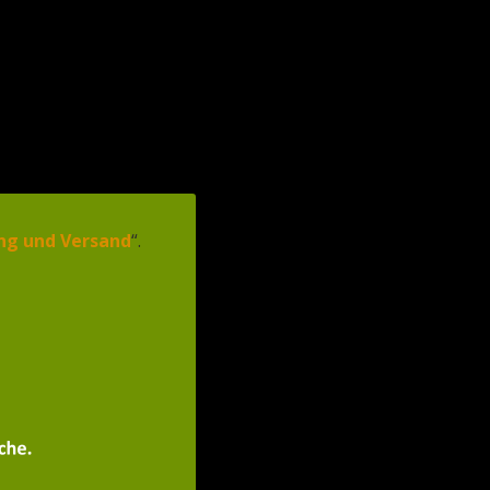
€
0,00
- 0
ng und Versand
“.
al sind?
ifiziert sind, nämlich: