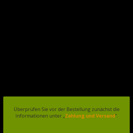
Toggle
€
0,00
- 0
Start
/ Geen categorie
Geen categorie
Angebot!
Überprüfen Sie vor der Bestellung zunächst die
Informationen unter „
Zahlung und Versand
“.