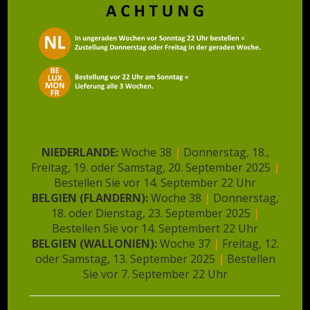
❄️ Tweedekansjes |
Röstzwiebeln | 180
Gramme
Cheeszero Croquettes
Mini
€
3,26
Ursprünglicher
Aktueller
€
5,25
€
2,61
NIEDERLANDE:
Woche 38
|
Donnerstag, 18.,
In den Warenkorb
Preis
Preis
Freitag, 19. oder Samstag, 20. September 2025
|
In den Warenkorb
war:
ist:
Bestellen Sie vor 14. September 22 Uhr
€5,25
€2,61.
BELGIEN (FLANDERN):
Woche 38
|
Donnerstag,
18. oder Dienstag, 23. September 2025
|
Bestellen Sie vor 14. Septembert 22 Uhr
BELGIEN (WALLONIEN):
Woche 37
|
Freitag, 12.
oder Samstag, 13. September 2025
|
Bestellen
Sie vor 7. September 22 Uhr
Melden Sie sich für den Newsletter
an