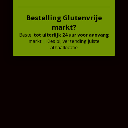
€
3,21
In winkelmand
In winkelmand
Bestelling Glutenvrije
markt?
Bestel
tot uiterlijk 24 uur
voor
aanvang
markt
|
Kies bij verzending juiste
afhaallocatie
❄️ Bladerdeeg | 5x Stuks
❄️ Bladerdeeg op rol |
250 gram
€
5,05
€
5,05
In winkelmand
In winkelmand