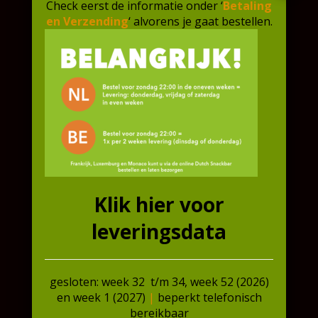
Check eerst de informatie onder ‘
Betaling
€
4,72
Stuks
en Verzending
‘ alvorens je gaat bestellen.
€
5,83
In winkelmand
In winkelmand
Klik hier voor
leveringsdata
❄️ Maxicado | 2x 110
Paneermeel | 1x 250
gesloten: week 32 t/m 34, week 52 (2026)
gram
gram
en week 1 (2027)
|
beperkt telefonisch
bereikbaar
€
3,17