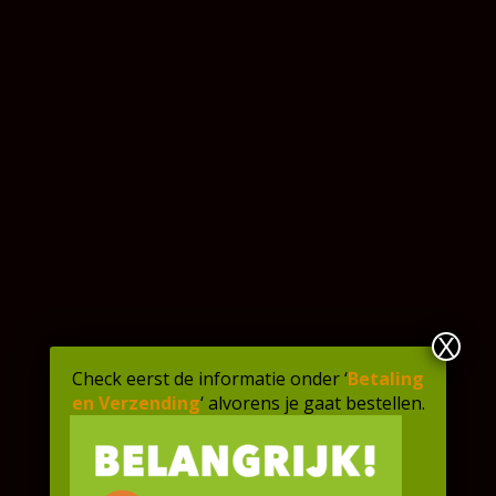
assortiment toe te voegen.
Bewaaradvies:
We raden aan de pasteibakjes in de
diepvries te bewaren.
Slechts 1 resterend op voorraad
In winkelmand
Artikelnummer:
8718836440120
X
Beschrijving
Extra informatie
Check eerst de informatie onder ‘
Betaling
Bereidingstijden
en Verzending
‘ alvorens je gaat bestellen.
Extra bereidingsinformatie
Ingrediënten