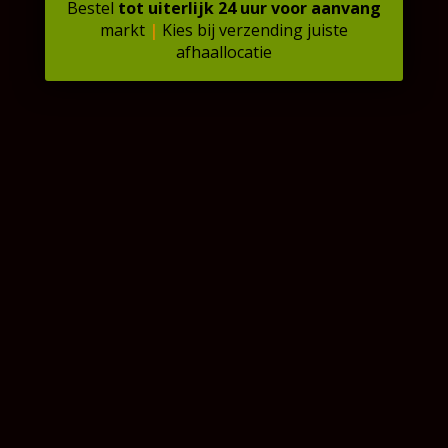
Bestel
tot uiterlijk 24 uur
voor
aanvang
markt
|
Kies bij verzending juiste
afhaallocatie
❄️ Bladerdeeg op rol |
❄️ Bamischijven | 4
250 gram
Stuks
€
5,05
€
7,02
In winkelmand
In winkelmand