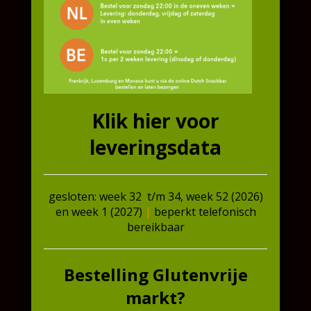
Voedingswaarden
Allergenen
Beschrijving
Pasteibakje, Videekoekje, Videe, vol-au-vent of
koninginnenhapje
Klik hier voor
leveringsdata
Gerelateerde producten
gesloten: week 32 t/m 34, week 52 (2026)
en week 1 (2027)
|
beperkt telefonisch
bereikbaar
Bestelling Glutenvrije
markt?