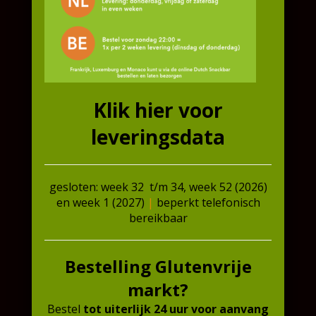
Extra informatie
Gewicht
0,130 kg
Klik hier voor
leveringsdata
Gerelateerde producten
gesloten: week 32 t/m 34, week 52 (2026)
Aanbieding!
Aanbieding!
en week 1 (2027)
|
beperkt telefonisch
bereikbaar
Bestelling Glutenvrije
markt?
Bestel
tot uiterlijk 24 uur
voor
aanvang