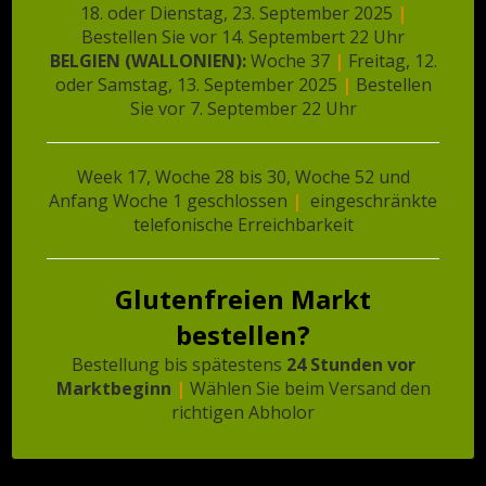
18. oder Dienstag, 23. September 2025
|
Bestellen Sie vor 14. Septembert 22 Uhr
BELGIEN (WALLONIEN):
Woche 37
|
Freitag, 12.
❄️ Cheeszero Soufflé | 3
Paneermeel | 1x 250
oder Samstag, 13. September 2025
|
Bestellen
gram
Stuks
Sie vor 7. September 22 Uhr
€
3,17
€
5,14
In den Warenkorb
Week 17, Woche 28 bis 30, Woche 52 und
In den Warenkorb
Anfang Woche 1 geschlossen
|
eingeschränkte
telefonische Erreichbarkeit
Glutenfreien Markt
bestellen?
Bestellung bis spätestens
24 Stunden vor
Marktbeginn
|
Wählen Sie beim Versand den
richtigen Abholor