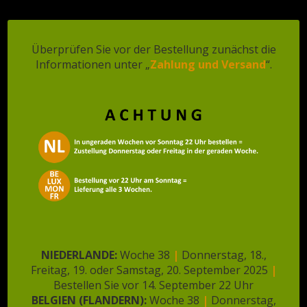
Klik
hier
voor
snacks
Überprüfen Sie vor der Bestellung zunächst die
Informationen unter „
Zahlung und Versand
“.
Klik
hier
voor
bakkerijproducten
Klik
hier
voor
overige producten
Ähnliche Produkte
NIEDERLANDE:
Woche 38
|
Donnerstag, 18.,
Freitag, 19. oder Samstag, 20. September 2025
|
Bestellen Sie vor 14. September 22 Uhr
BELGIEN (FLANDERN):
Woche 38
|
Donnerstag,