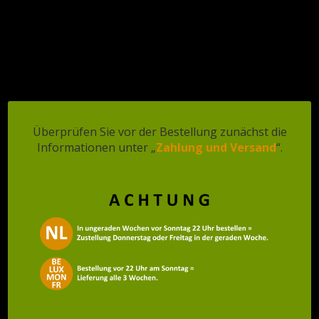
Veganistisch en zonder gist!
Vorrätig
Anzahl
In den Warenkorb
Artikelnummer:
8718836440083
Überprüfen Sie vor der Bestellung zunächst die
Informationen unter „
Zahlung und Versand
“.
Zusätzliche Informationen
Zusätzliche Informationen
Gewicht
0,200 kg