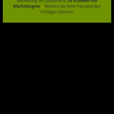
Bestellung bis spätestens
24 Stunden vor
Marktbeginn
|
Wählen Sie beim Versand den
richtigen Abholor
❄️ Veldt’s Glutenvrije
❄️ Rundvlees Kroketten
Poffertjes (138 gram)
| 4 Stuks
€
2,86
€
6,88
In den Warenkorb
In den Warenkorb