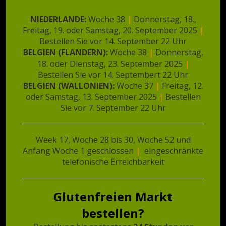
Ähnliche Produkte
NIEDERLANDE:
Woche 38
|
Donnerstag, 18.,
Freitag, 19. oder Samstag, 20. September 2025
|
Bestellen Sie vor 14. September 22 Uhr
BELGIEN (FLANDERN):
Woche 38
|
Donnerstag,
18. oder Dienstag, 23. September 2025
|
Bestellen Sie vor 14. Septembert 22 Uhr
BELGIEN (WALLONIEN):
Woche 37
|
Freitag, 12.
oder Samstag, 13. September 2025
|
Bestellen
Sie vor 7. September 22 Uhr
Week 17, Woche 28 bis 30, Woche 52 und
Anfang Woche 1 geschlossen
|
eingeschränkte
❄️ Schnitzel/kipburger |
❄️ Pasteibakjes |
telefonische Erreichbarkeit
2 Stuks
Videekoekje | 2 Stuks
€
5,09
€
4,31
Glutenfreien Markt
In den Warenkorb
In den Warenkorb
bestellen?